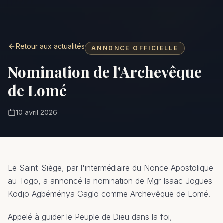
Retour aux actualités
ANNONCE OFFICIELLE
Nomination de l'Archevêque
de Lomé
10 avril 2026
Le Saint-Siège, par l'intermédiaire du Nonce Apostolique
au Togo, a annoncé la nomination de Mgr Isaac Jogues
Kodjo Agbéménya Gaglo comme Archevêque de Lomé.
Appelé à guider le Peuple de Dieu dans la foi,