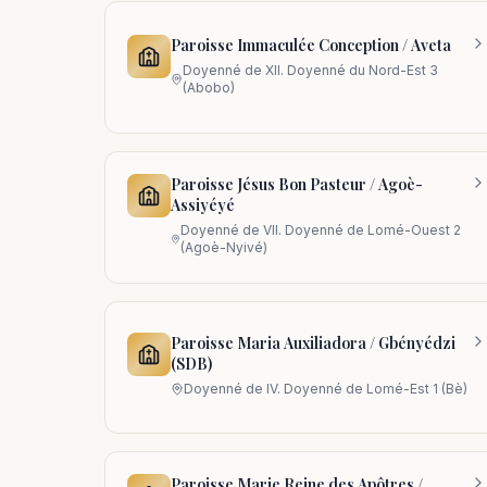
Paroisse Immaculée Conception / Aveta
Doyenné de
XII. Doyenné du Nord-Est 3
(Abobo)
Paroisse Jésus Bon Pasteur / Agoè-
Assiyéyé
Doyenné de
VII. Doyenné de Lomé-Ouest 2
(Agoè-Nyivé)
Paroisse Maria Auxiliadora / Gbényédzi
(SDB)
Doyenné de
IV. Doyenné de Lomé-Est 1 (Bè)
Paroisse Marie Reine des Apôtres /