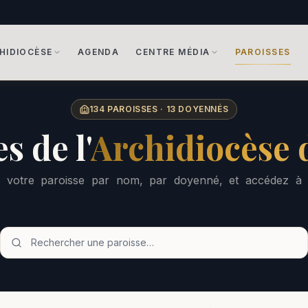
HIDIOCÈSE
AGENDA
CENTRE MÉDIA
PAROISSES
134
PAROISSES ·
13
DOYENNÉS
s de l'
Archidiocèse
 votre paroisse par nom, par doyenné, et accédez à 
.