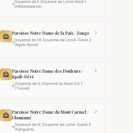
Doyenné de
II. Doyenné de Lomé-Nord 1
(Hédzranawoé)
Paroisse Notre Dame de la Paix / Zongo
Doyenné de
VII. Doyenné de Lomé-Ouest 2
(Agoè-Nyivé)
Paroisse Notre Dame des Douleurs /
Kpali-Dévé
Doyenné de
X. Doyenné du Nord-Est 1
(Tsévié)
Paroisse Notre Dame du Mont Carmel /
Gbomamé
Doyenné de
IX. Doyenné de Lomé-Ouest 4
(Sanguéra)