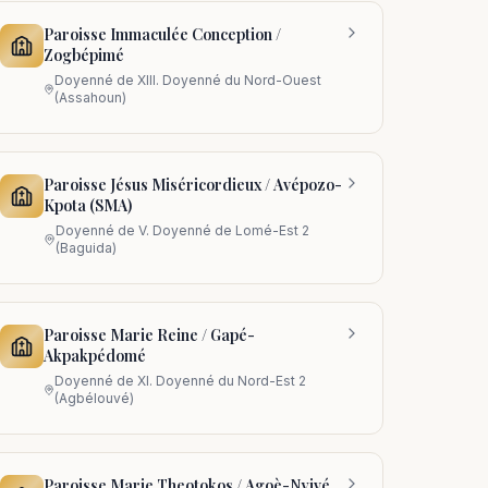
Paroisse Immaculée Conception /
Zogbépimé
Doyenné de
XIII. Doyenné du Nord-Ouest
(Assahoun)
Paroisse Jésus Miséricordieux / Avépozo-
Kpota (SMA)
Doyenné de
V. Doyenné de Lomé-Est 2
(Baguida)
Paroisse Marie Reine / Gapé-
Akpakpédomé
Doyenné de
XI. Doyenné du Nord-Est 2
(Agbélouvé)
Paroisse Marie Theotokos / Agoè-Nyivé