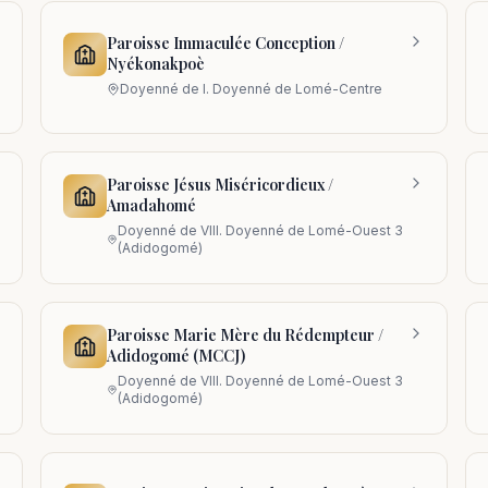
Paroisse Immaculée Conception /
Nyékonakpoè
Doyenné de
I. Doyenné de Lomé-Centre
Paroisse Jésus Miséricordieux /
Amadahomé
Doyenné de
VIII. Doyenné de Lomé-Ouest 3
(Adidogomé)
Paroisse Marie Mère du Rédempteur /
Adidogomé (MCCJ)
Doyenné de
VIII. Doyenné de Lomé-Ouest 3
(Adidogomé)